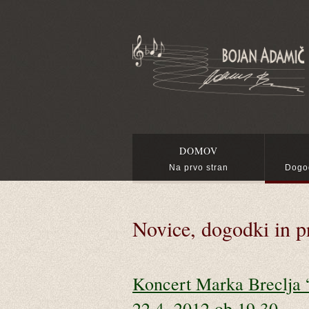
DOMOV
Na prvo stran
Dogod
Novice, dogodki in pr
Koncert Marka Breclja “
22.4. 2012 ob 19.30