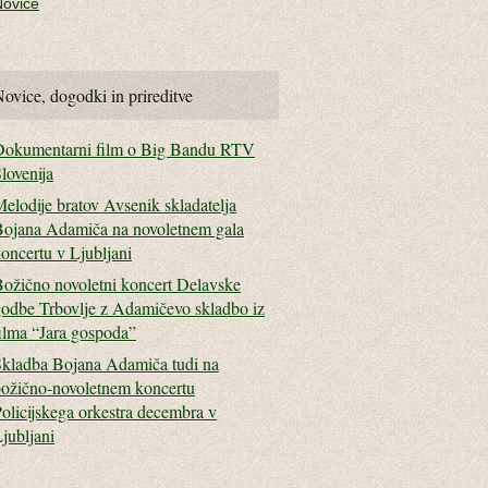
Novice
ovice, dogodki in prireditve
Dokumentarni film o Big Bandu RTV
lovenija
elodije bratov Avsenik skladatelja
ojana Adamiča na novoletnem gala
oncertu v Ljubljani
ožično novoletni koncert Delavske
odbe Trbovlje z Adamičevo skladbo iz
ilma “Jara gospoda”
kladba Bojana Adamiča tudi na
ožično-novoletnem koncertu
olicijskega orkestra decembra v
jubljani