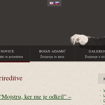
NOVICE
BOJAN ADAMIČ
GALERIJ
ki in prireditve
Življenje in delo
Življenje v sl
ireditve
K
V
Mojstru, ker me je odkril” –
U
O