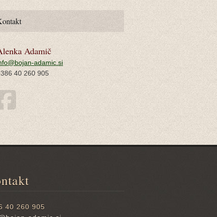
Kontakt
Alenka Adamič
nfo@bojan-adamic.si
+386 40 260 905
ntakt
6 40 260 905