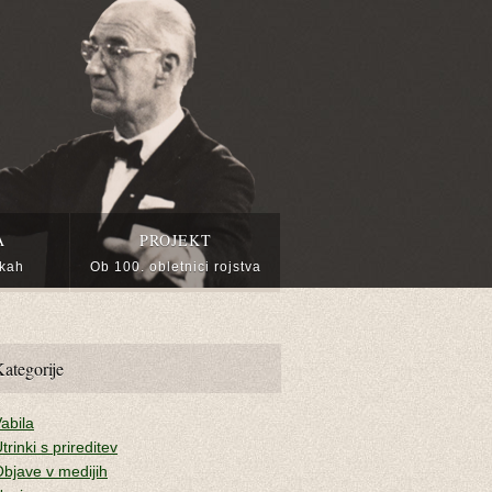
A
PROJEKT
ikah
Ob 100. obletnici rojstva
ategorije
abila
trinki s prireditev
bjave v medijih