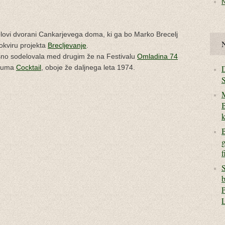
ovi dvorani Cankarjevega doma, ki ga bo Marko Brecelj
N
okviru projekta
Brecljevanje
.
šno sodelovala med drugim že na Festivalu
Omladina 74
albuma
Cocktail
, oboje že daljnega leta 1974.
S
M
B
k
B
g
f
S
b
P
L