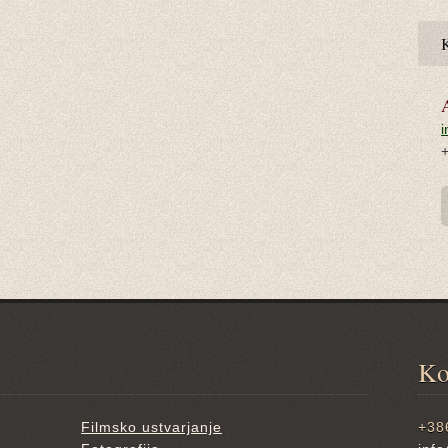
i
Ko
Filmsko ustvarjanje
+38