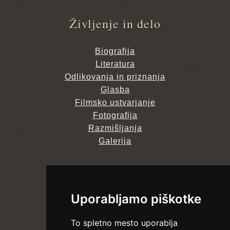
Življenje in delo
Biografija
Literatura
Odlikovanja in priznanja
Glasba
Filmsko ustvarjanje
Fotografija
Razmišljanja
Galerija
Kontakt
Uporabljamo piškotke
+386 40 260 905
To spletno mesto uporablja
info@bojan-adamic.si