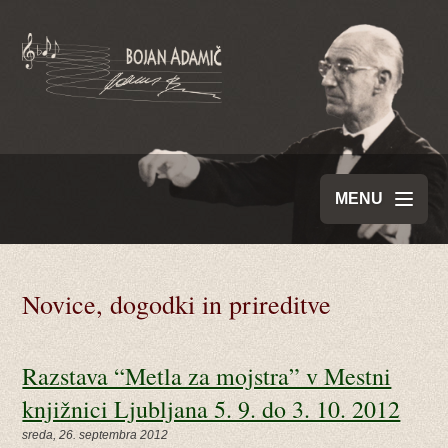
MENU
Novice, dogodki in prireditve
Razstava “Metla za mojstra” v Mestni
knjižnici Ljubljana 5. 9. do 3. 10. 2012
sreda, 26. septembra 2012