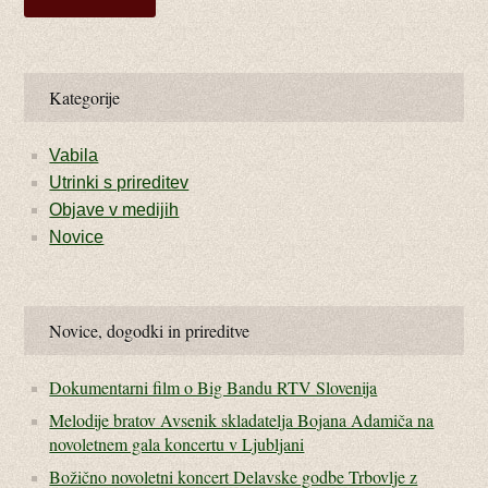
Kategorije
Vabila
Utrinki s prireditev
Objave v medijih
Novice
Novice, dogodki in prireditve
Dokumentarni film o Big Bandu RTV Slovenija
Melodije bratov Avsenik skladatelja Bojana Adamiča na
novoletnem gala koncertu v Ljubljani
Božično novoletni koncert Delavske godbe Trbovlje z