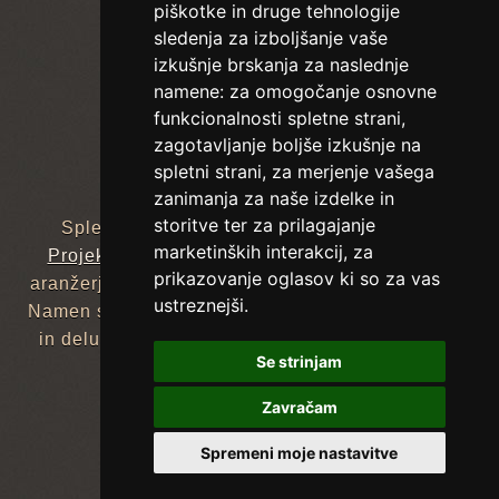
piškotke in druge tehnologije
sledenja za izboljšanje vaše
izkušnje brskanja za naslednje
namene:
za omogočanje osnovne
funkcionalnosti spletne strani
,
zagotavljanje boljše izkušnje na
spletni strani
,
za merjenje vašega
zanimanja za naše izdelke in
storitve ter za prilagajanje
Spletna stran je nastala leta 2012 v okviru
marketinških interakcij
,
za
Projekta ob 100. obletnici rojstva
skladatelja,
prikazovanje oglasov ki so za vas
aranžerja, dirigenta in fotografa Bojana Adamiča.
ustreznejši
.
Namen strani je informiranje o njegovem življenju
in delu. Kontaktna oseba je njegova hči Alenka
Se strinjam
Adamič.
Zavračam
© 2026 bojan-adamic.si
Spremeni moje nastavitve