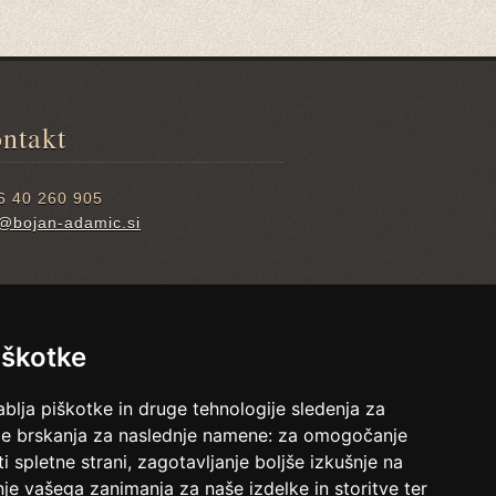
ntakt
6 40 260 905
o@bojan-adamic.si
iškotke
blja piškotke in druge tehnologije sledenja za
a ob 100. obletnici rojstva
nje brskanja za naslednje namene:
za omogočanje
ana Adamiča. Namen strani je
i spletne strani
,
zagotavljanje boljše izkušnje na
na oseba je njegova hči Alenka
je vašega zanimanja za naše izdelke in storitve ter