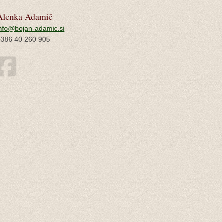
Alenka Adamič
nfo@bojan-adamic.si
+386 40 260 905