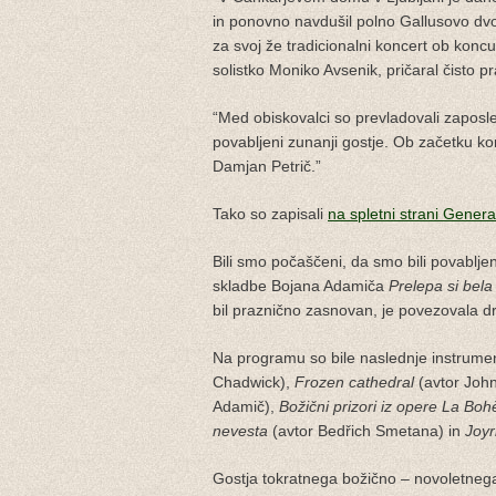
in ponovno navdušil polno Gallusovo dv
za svoj že tradicionalni koncert ob konc
solistko Moniko Avsenik, pričaral čisto pr
“Med obiskovalci so prevladovali zaposleni 
povabljeni zunanji gostje. Ob začetku kon
Damjan Petrič.”
Tako so zapisali
na spletni strani Genera
Bili smo počaščeni, da smo bili povabljen
skladbe Bojana Adamiča
Prelepa si bela
bil praznično zasnovan, je povezovala d
Na programu so bile naslednje instrume
Chadwick),
Frozen cathedral
(avtor Joh
Adamič),
Božični prizori iz opere La Bo
nevesta
(avtor Bedřich Smetana) in
Joyr
Gostja tokratnega božično – novoletnega