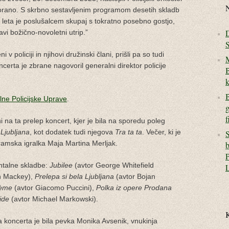
N
orano. S skrbno sestavljenim programom desetih skladb
u leta je poslušalcem skupaj s tokratno posebno gostjo,
avi božično-novoletni utrip.”
S
v policiji in njihovi družinski člani, prišli pa so tudi
M
certa je zbrane nagovoril generalni direktor policije
B
k
B
lne Policijske Uprave
.
g
f
i na ta prelep koncert, kjer je bila na sporedu poleg
 Ljubljana
, kot dodatek tudi njegova
Tra ta ta
. Večer, ki je
S
ramska igralka Maja Martina Merljak.
b
P
ntalne skladbe:
Jubilee
(avtor George Whitefield
L
n Mackey),
Prelepa si bela Ljubljana
(avtor Bojan
hème
(avtor Giacomo Puccini),
Polka iz opere Prodana
ide
(avtor Michael Markowski).
 koncerta je bila pevka Monika Avsenik, vnukinja