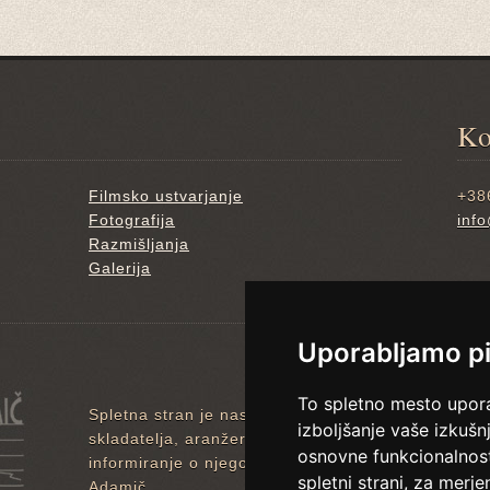
Ko
Filmsko ustvarjanje
+38
Fotografija
inf
Razmišljanja
Galerija
Uporabljamo p
To spletno mesto upora
Spletna stran je nastala leta 2012 v okviru
Projekt
izboljšanje vaše izkuš
skladatelja, aranžerja, dirigenta in fotografa Boj
osnovne funkcionalnost
informiranje o njegovem življenju in delu. Kontakt
spletni strani
,
za merjen
Adamič.