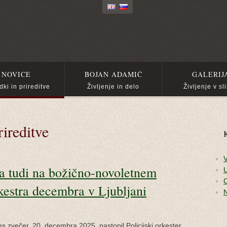
NOVICE
BOJAN ADAMIČ
GALERIJ
ki in prireditve
Življenje in delo
Življenje v sl
ireditve
K
V
 tudi na božično-novoletnem
U
O
rkestra decembra v Ljubljani
 zvečer, 20. decembra 2025, nastopil Policijski orkester