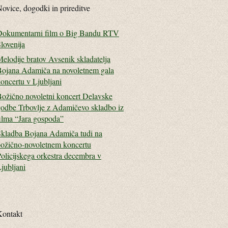
ovice, dogodki in prireditve
Dokumentarni film o Big Bandu RTV
lovenija
elodije bratov Avsenik skladatelja
ojana Adamiča na novoletnem gala
oncertu v Ljubljani
ožično novoletni koncert Delavske
odbe Trbovlje z Adamičevo skladbo iz
ilma “Jara gospoda”
kladba Bojana Adamiča tudi na
ožično-novoletnem koncertu
olicijskega orkestra decembra v
jubljani
Kontakt