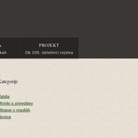
A
PROJEKT
ikah
Ob 100. obletnici rojstva
ategorije
abila
trinki s prireditev
bjave v medijih
Novice