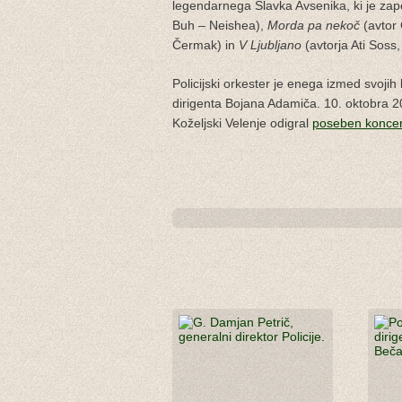
legendarnega Slavka Avsenika, ki je zap
Buh – Neishea),
Morda pa nekoč
(avtor
Čermak) in
V Ljubljano
(avtorja Ati Soss
Policijski orkester je enega izmed svojih 
dirigenta Bojana Adamiča. 10. oktobra 2
Koželjski Velenje odigral
poseben koncert