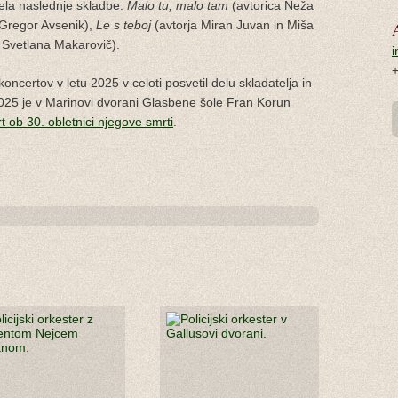
ela naslednje skladbe:
Malo tu, malo tam
(avtorica Neža
 Gregor Avsenik),
Le s teboj
(avtorja Miran Juvan in Miša
, Svetlana Makarovič).
i
koncertov v letu 2025 v celoti posvetil delu skladatelja in
025 je v Marinovi dvorani Glasbene šole Fran Korun
 ob 30. obletnici njegove smrti
.