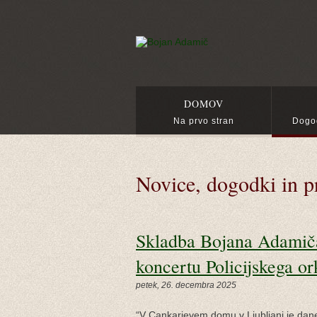
DOMOV
Na prvo stran
Dogod
Novice, dogodki in pr
Skladba Bojana Adamiča
koncertu Policijskega o
petek, 26. decembra 2025
“V Cankarjevem domu v Ljubljani je danes